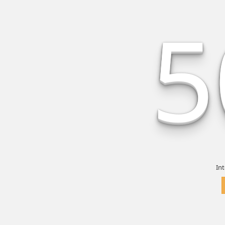
5
Int