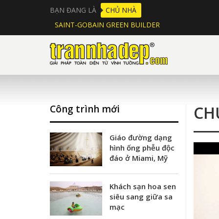
BẠN ĐANG LÀ
CHỦ NHÀ
SAINT-GOBAIN GREEN BUILDER
CH
Công trình mới
Giáo đường dạng
hình ống phễu độc
đáo ở Miami, Mỹ
Khách sạn hoa sen
siêu sang giữa sa
mạc