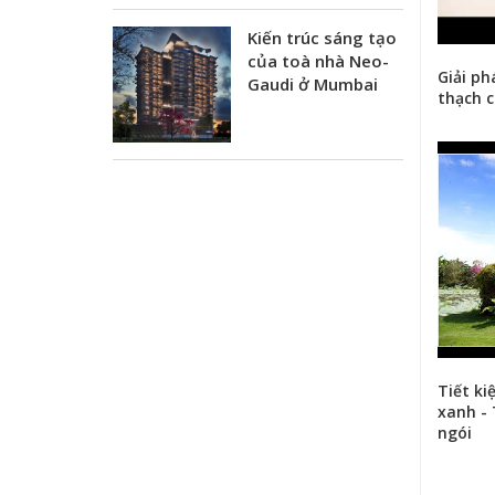
Kiến trúc sáng tạo
của toà nhà Neo-
Giải p
Gaudi ở Mumbai
thạch 
Tiết ki
xanh -
ngói