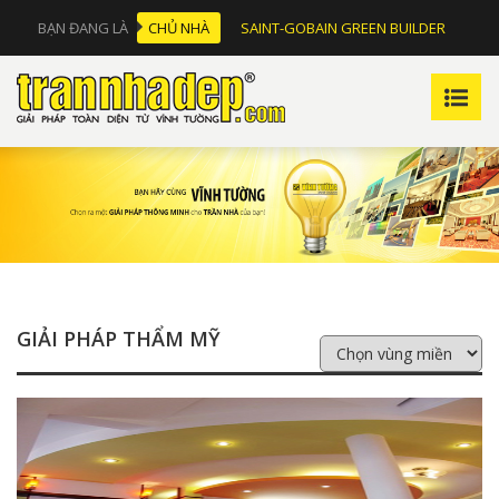
BẠN ĐANG LÀ
CHỦ NHÀ
SAINT-GOBAIN GREEN BUILDER
GIẢI PHÁP THẨM MỸ