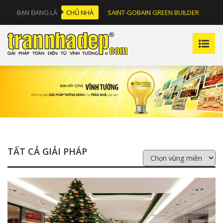
BẠN ĐANG LÀ
CHỦ NHÀ
SAINT-GOBAIN GREEN BUILDER
TẤT CẢ GIẢI PHÁP