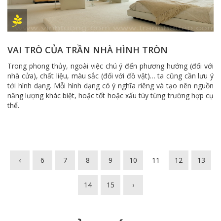
VAI TRÒ CỦA TRẦN NHÀ HÌNH TRÒN
Trong phong thủy, ngoài việc chú ý đến phương hướng (đối với
nhà cửa), chất liệu, màu sắc (đối với đồ vật)… ta cũng cần lưu ý
tới hình dạng. Mỗi hình dạng có ý nghĩa riêng và tạo nên nguồn
năng lượng khác biệt, hoặc tốt hoặc xấu tùy từng trường hợp cụ
thể.
‹
6
7
8
9
10
11
12
13
14
15
›